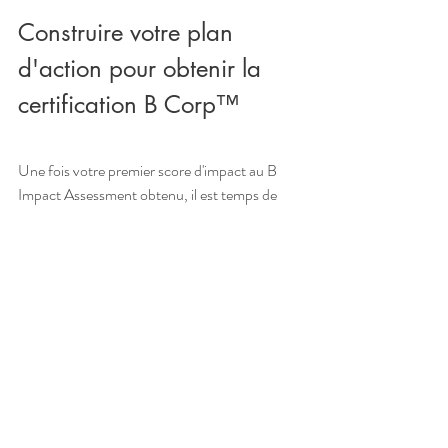
Construire votre plan 
d'action pour obtenir la 
certification B Corp™
Une fois votre premier score d'impact au B 
Impact Assessment obtenu, il est temps de 
construire votre plan d'action B Corp
 qui va 
vous permettre d'aller chercher le nombre de 
points minimum requis. 
Pour construire votre plan d'action B Corp, j'ai 
développé une méthode qui fonctionne :  
on 
en parle quand vous voulez
👋
Une fois votre plan d'action B Corp construit, 
il ne vous reste plus qu'à soumettre votre B 