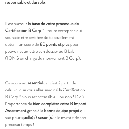
responsable et durable
. 
Il est surtout 
la base de votre processus de 
Certification B Corp
™ : toute entreprise qui 
souhaite être certifiée doit actuellement 
obtenir un score de 
80 points et plus
 pour 
pouvoir soumettre son dossier au B Lab 
(l'ONG en charge du mouvement B Corp). 
Ce score est 
essentiel 
car c'est à partir de 
celui-ci que vous allez savoir si la Certification 
B Corp™ vous est accessible... ou non ! D'où 
l'importance de 
bien compléter votre B Impact 
Assessment
 grâce à la 
bonne équipe projet
 qui 
sait pour 
quelle(s) raison(s)
 elle investit de son 
précieux temps !