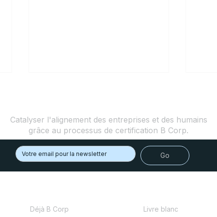
Moment of Impact
Catalyser l'alignement des entreprises et des humains
grâce au processus de certification B Corp.
Go
Les entreprises françaises
Tout 
ayant obtenu la certification
Cert
B Corp™ en 2023
Déjà B Corp
Livre blanc