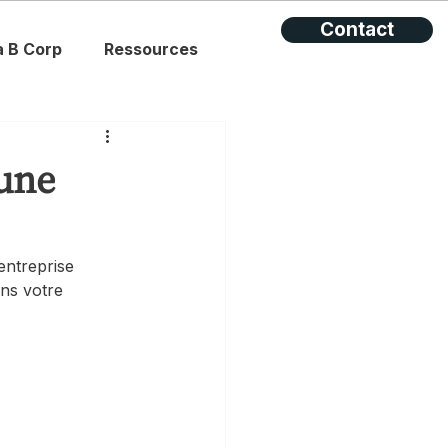
Contact
à B Corp
Ressources
'une
entreprise 
ns votre 