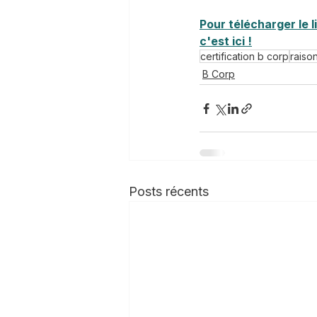
Pour télécharger le l
c'est ici !
certification b corp
raiso
B Corp
Posts récents