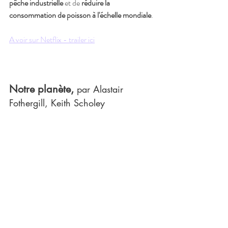
pêche industrielle
 et de 
réduire la 
consommation de poisson à l'échelle mondiale
.
A voir sur Netflix - trailer ici
Notre planète, 
par 
Alastair 
Fothergill
, 
Keith Scholey