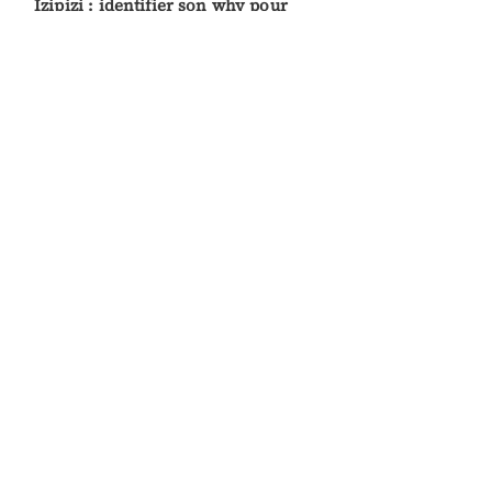
Izipizi : identifier son why pour
définir des objectifs alignés
#02
Girafon bleu : aligner modèle de
production et mission
#01
Kimpa : une démarche anti social-
washing avant tout