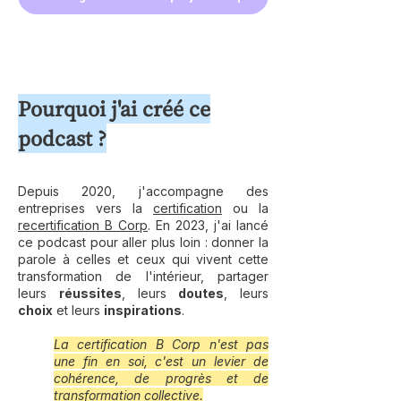
Pourquoi j'ai créé ce
podcast ?
Depuis 2020, j'accompagne des
entreprises vers la
certification
ou la
recertification B Corp
. En 2023, j'ai lancé
ce podcast pour aller plus loin : donner la
parole à celles et ceux qui vivent cette
transformation de l'intérieur, partager
leurs
réussites
, leurs
doutes
, leurs
choix
et leurs
inspirations
.
La certification B Corp n'est pas
une fin en soi, c'est un levier de
cohérence, de progrès et de
transformation collective.