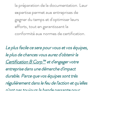
la préparation de la documentation. Leur 
expertise permet aux entreprises de 
gagner du temps et d'optimiser leurs 
efforts, tout en garantissant la 
conformité aux normes de certification.
Le plus facile ce sera pour vous et vos équipes, 
le plus de chances vous aurez d'obtenir la 
Certification B Corp™
 et d'engager votre 
entreprise dans une démarche d'impact 
durable. Parce que vos équipes sont très 
régulièrement dans le feu de l'action et qu'elles 
n'ont pas toujours la bande passante pour 
gérer le projet B Corp, le B Leader est là pour 
définir une feuille de route, des deadlines et 
faire avancer concrètement le projet B Corp 
de votre entreprise : un chef de projet externe 
dédié à l'impact durable de votre entreprise. Je 