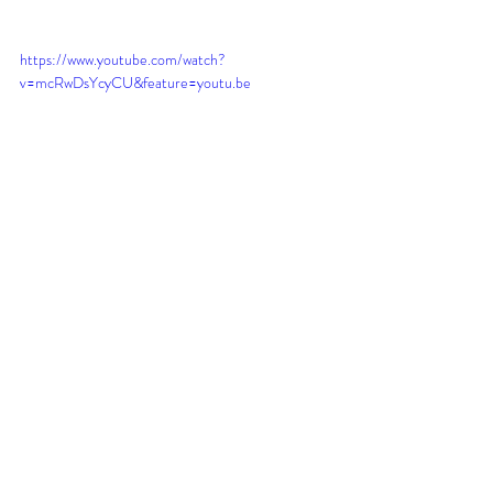
https://www.youtube.com/watch?
v=mcRwDsYcyCU&feature=youtu.be
Alors, comment on fait pour changer 
durablement notre cerveau et ne plus être 
soumis en permanence à une réponse 
combat-fuite qui n'a pas lieu d'être dans 
99,9% des cas ? 
Apprendre à respirer : 
la cohérence 
cardiaque est un exercice magique pour 